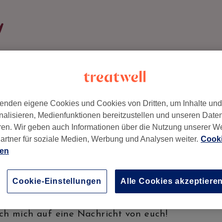
y
STE
UNSER TEAM
GALERIE
BEWERTUNGEN
K
Team
enden eigene Cookies und Cookies von Dritten, um Inhalte un
nalisieren, Medienfunktionen bereitzustellen und unseren Date
ren. Wir geben auch Informationen über die Nutzung unserer W
artner für soziale Medien, Werbung und Analysen weiter.
Cooki
ien
n Alice, Baujahr 1998 und heiße dich herzlich in 
Hier biete ich viele verschiedene Beauty Behand
t habe ich mich auf Wimpern-& Augenbrauenlifting
Cookie-Einstellungen
Alle Cookies akzeptiere
kann euch fantastische Ergebnisse, genau passend
eten. Ihr habt Fragen zu einer Behandlung ode
ch mich auf eine Nachricht von euch!