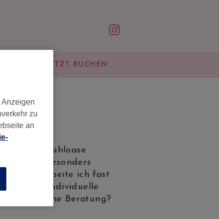
ONTAKT
JETZT BUCHEN
d Anzeigen
nverkehr zu
ebseite an
e-
meiner Wohlfühloase
lungen an. Besonders
s. Diese arbeite ich fast
n
 für jede individuelle
r wünscht eine Beratung?