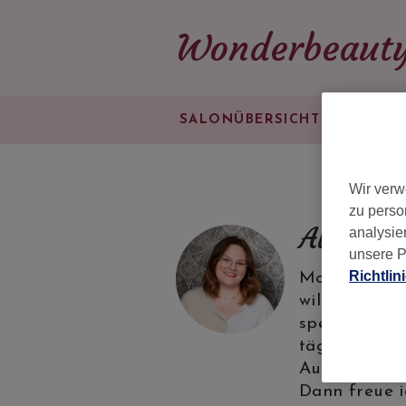
Wonderbeaut
SALONÜBERSICHT
PREISLI
Wir verw
zu perso
Alicia
analysie
unsere P
Richtlin
Moin! Ich bi
willkommen! 
spezialisier
täglich und 
Augenform bi
Dann freue i